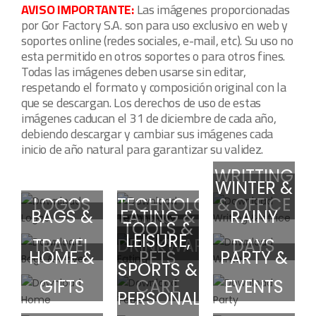
AVISO IMPORTANTE:
Las imágenes proporcionadas
por Gor Factory S.A. son para uso exclusivo en web y
soportes online (redes sociales, e-mail, etc). Su uso no
esta permitido en otros soportes o para otros fines.
Todas las imágenes deben usarse sin editar,
respetando el formato y composición original con la
que se descargan. Los derechos de uso de estas
imágenes caducan el 31 de diciembre de cada año,
debiendo descargar y cambiar sus imágenes cada
inicio de año natural para garantizar su validez.
WRITTING
WINTER &
Selecciona
LOGOS
TECHNOLOGY
& OFFICE
BAGS &
EATING &
RAINY
Las
TOOLS &
LEISURE,
TRAVEL
DRINKWARE
DAYS
Imágenes
HOME &
PETS
PARTY &
SPORTS &
A
GIFTS
CARE
EVENTS
Descargar
PERSONAL