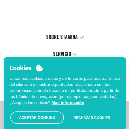
SOBRE STAMINA
Valores
Causa social
SERVICIO
Certificaciones
Catálogo virtual
Cookies
Trabaja con nosotros
Servicio de marcaje
MI CUENTA
Política de Gestión Interna
Proceso de venta
Utilizamos cookies propias y de terceros para analizar el uso
Inicia sesión
FAQ
del sitio web y mostrarte publicidad relacionada con tus
¿Quieres ser cliente?
Fé de erratas catálogo
preferencias sobre la base de un perfil elaborado a partir de
Contacto
tus hábitos de navegación (por ejemplo, páginas visitadas).
¿Aceptas las cookies?
Más información
|
|
|
Limitaciones
Política de privacidad
Política de Cookies
|
Aviso legal
Mapa
ACEPTAR COOKIES
RECHAZAR COOKIES
© Stamina 2026. Todos los derechos reservados.