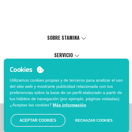
SOBRE STAMINA
Valores
Causa social
SERVICIO
Certificaciones
Catálogo virtual
Cookies
Trabaja con nosotros
Servicio de marcaje
MI CUENTA
Política de Gestión Interna
Proceso de venta
Utilizamos cookies propias y de terceros para analizar el uso
Inicia sesión
FAQ
del sitio web y mostrarte publicidad relacionada con tus
¿Quieres ser cliente?
Fé de erratas catálogo
preferencias sobre la base de un perfil elaborado a partir de
Contacto
tus hábitos de navegación (por ejemplo, páginas visitadas).
¿Aceptas las cookies?
Más información
|
|
|
Limitaciones
Política de privacidad
Política de Cookies
|
Aviso legal
Mapa
ACEPTAR COOKIES
RECHAZAR COOKIES
© Stamina 2026. Todos los derechos reservados.