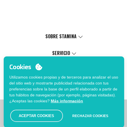
SOBRE STAMINA
Valores
Causa social
SERVICIO
Certificaciones
Catálogo virtual
Cookies
Trabaja con nosotros
Servicio de marcaje
MI CUENTA
Política de Gestión Interna
Proceso de venta
Utilizamos cookies propias y de terceros para analizar el uso
Inicia sesión
FAQ
del sitio web y mostrarte publicidad relacionada con tus
¿Quieres ser cliente?
Fé de erratas catálogo
preferencias sobre la base de un perfil elaborado a partir de
Contacto
tus hábitos de navegación (por ejemplo, páginas visitadas).
¿Aceptas las cookies?
Más información
|
|
|
Limitaciones
Política de privacidad
Política de Cookies
|
Aviso legal
Mapa
ACEPTAR COOKIES
RECHAZAR COOKIES
© Stamina 2026. Todos los derechos reservados.