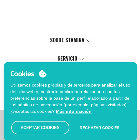
SOBRE STAMINA
Valores
Causa social
SERVICIO
Certificaciones
Catálogo virtual
Cookies
Trabaja con nosotros
Servicio de marcaje
MI CUENTA
Política de Gestión Interna
Proceso de venta
Utilizamos cookies propias y de terceros para analizar el uso
Inicia sesión
FAQ
del sitio web y mostrarte publicidad relacionada con tus
¿Quieres ser cliente?
Fé de erratas catálogo
preferencias sobre la base de un perfil elaborado a partir de
Contacto
tus hábitos de navegación (por ejemplo, páginas visitadas).
¿Aceptas las cookies?
Más información
|
|
|
Limitaciones
Política de privacidad
Política de Cookies
|
Aviso legal
Mapa
ACEPTAR COOKIES
RECHAZAR COOKIES
© Stamina 2026. Todos los derechos reservados.