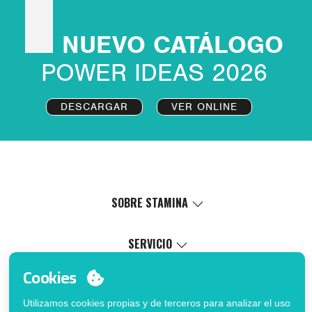
MUNDAK
1961
SUN
7061
Sombreros & Cintas
Sombreros & Cintas
NUEVO CATÁLOGO
POWER IDEAS 2026
DESCARGAR
VER ONLINE
SOBRE STAMINA
Valores
Causa social
SERVICIO
Certificaciones
Catálogo virtual
Cookies
Trabaja con nosotros
Servicio de marcaje
MI CUENTA
Política de Gestión Interna
Proceso de venta
Utilizamos cookies propias y de terceros para analizar el uso
Inicia sesión
FAQ