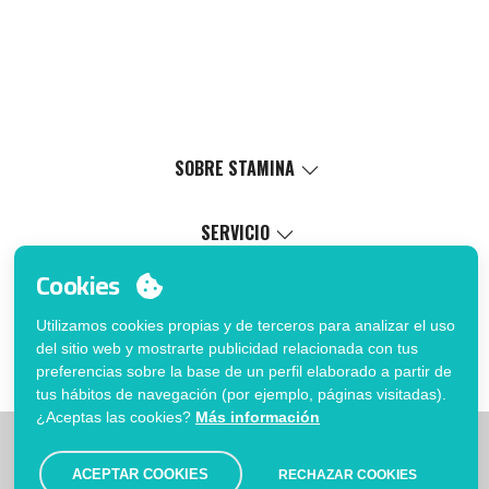
SOBRE STAMINA
Valores
Causa social
SERVICIO
Certificaciones
Catálogo virtual
Cookies
Trabaja con nosotros
Servicio de marcaje
MI CUENTA
Política de Gestión Interna
Proceso de venta
Utilizamos cookies propias y de terceros para analizar el uso
Inicia sesión
FAQ
del sitio web y mostrarte publicidad relacionada con tus
¿Quieres ser cliente?
Fé de erratas catálogo
preferencias sobre la base de un perfil elaborado a partir de
Contacto
tus hábitos de navegación (por ejemplo, páginas visitadas).
¿Aceptas las cookies?
Más información
|
|
|
Limitaciones
Política de privacidad
Política de Cookies
|
Aviso legal
Mapa
ACEPTAR COOKIES
RECHAZAR COOKIES