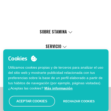
SOBRE STAMINA
Valores
Causa social
SERVICIO
Certificaciones
Catálogo virtual
Cookies
Trabaja con nosotros
Servicio de marcaje
MI CUENTA
Política de Gestión Interna
Proceso de venta
Utilizamos cookies propias y de terceros para analizar el uso
Inicia sesión
FAQ
del sitio web y mostrarte publicidad relacionada con tus
¿Quieres ser cliente?
Fé de erratas catálogo
preferencias sobre la base de un perfil elaborado a partir de
Contacto
tus hábitos de navegación (por ejemplo, páginas visitadas).
¿Aceptas las cookies?
Más información
|
|
|
Limitaciones
Política de privacidad
Política de Cookies
|
Aviso legal
Mapa
ACEPTAR COOKIES
RECHAZAR COOKIES
© Stamina 2026. Todos los derechos reservados.