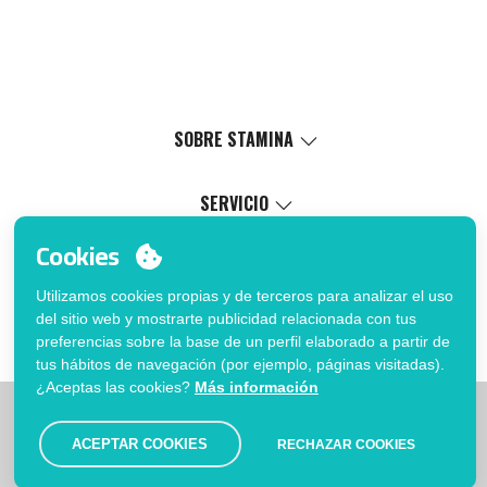
SOBRE STAMINA
Valores
Causa social
SERVICIO
Certificaciones
Catálogo virtual
Cookies
Trabaja con nosotros
Servicio de marcaje
MI CUENTA
Política de Gestión Interna
Proceso de venta
Utilizamos cookies propias y de terceros para analizar el uso
Inicia sesión
FAQ
del sitio web y mostrarte publicidad relacionada con tus
¿Quieres ser cliente?
Fé de erratas catálogo
preferencias sobre la base de un perfil elaborado a partir de
Contacto
tus hábitos de navegación (por ejemplo, páginas visitadas).
¿Aceptas las cookies?
Más información
|
|
|
Limitaciones
Política de privacidad
Política de Cookies
|
Aviso legal
Mapa
ACEPTAR COOKIES
RECHAZAR COOKIES
© Stamina 2026. Todos los derechos reservados.