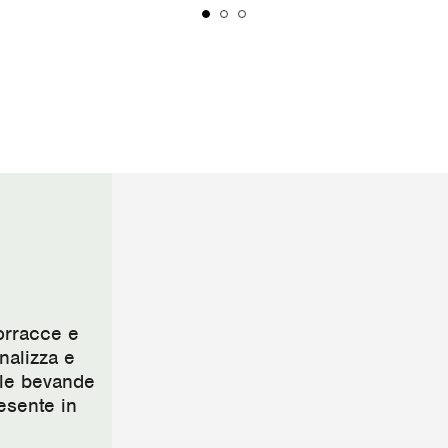
borracce e
nalizza e
e le bevande
resente in